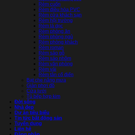
Rèm cuốn
Rèm điều hòa PVC
Rèm cửa khách sạn
Rèm hội trường
Rèm lá dọc
Rèm phòng ăn
Rèm phòng ngủ
Rèm phòng khách
Rèm roman
Rèm sáo gỗ
Rèm sáo nhôm
Rèm văn phòng
Rèm vải
Rèm tân cổ điển
Bạt che nắng mưa
Giàn phơi đồ
Cửa lưới
Tủ bếp hợp kim
Đời sống
Nhà đẹp
Dự án tiêu biểu
Tin tức bất động sản
Tuyển dụng
Liên hệ
Đăng nhập