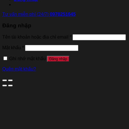
Tư vấn miễn phí (24/7)
0978251645
Đăng nhập
Tên tài khoản hoặc địa chỉ email
*
Mật khẩu
*
Ghi nhớ mật khẩu
Đăng nhập
Quên mật khẩu?