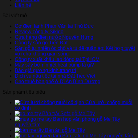
Liên hệ
Bài viết mới
Cơ điện lạnh Phan Văn tại Thủ Đức
Review công ty Sikido
Cửa hàng điện nước Nguyên Hưng
Công ty sàn gỗ Tiến Đạt
Sàn gỗ tự nhiên óc chó và tủ để quần áo: Kết hợp tuyệt
vời cho không gian sống
Công ty xuất khẩu lao động tại TpHCM
Máy sấy bơm nhiệt heat pump là gì?
Báo giá gương kính trang trí
Dịch vụ nấu tiệc tại nhà Đặt Tiệc Việt
Cho thuê bàn ghế ở Dĩ An Bình Dương
Sản phẩm tiêu biểu
Cửa lưới chống muỗi
cố định
Bàn trà/ Sofa gỗ Me Tây
Bàn họp văn phòng gỗ Me Tây
nguyên tấm
Bàn ăn gỗ Me Tây
Bàn cafe gỗ Me Tây nguyên tấm