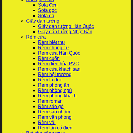
Sofa đơn
Sofa góc
Sofa da
Giấy dán tường
Giấy dán tường Hàn Quốc
Giấy dán tường Nhật Bản
Rèm cửa
Rèm biệt thự
Rèm chung cư
Rèm cửa Hàn Quốc
Rèm cuốn
Rèm điều hòa PVC
Rèm cửa khách sạn
Rèm hội trường
Rèm lá dọc
Rèm phòng ăn
Rèm phòng ngủ
Rèm phòng khách
Rèm roman
Rèm sáo gỗ
Rèm sáo nhôm
Rèm văn phòng
Rèm vải
Rèm tân cổ điển