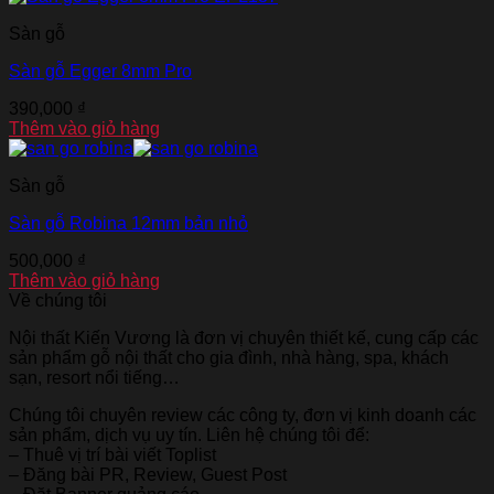
Sàn gỗ
Sàn gỗ Egger 8mm Pro
390,000
₫
Thêm vào giỏ hàng
Sàn gỗ
Sàn gỗ Robina 12mm bản nhỏ
500,000
₫
Thêm vào giỏ hàng
Về chúng tôi
Nội thất Kiến Vương là đơn vị chuyên thiết kế, cung cấp các
sản phẩm gỗ nội thất cho gia đình, nhà hàng, spa, khách
sạn, resort nổi tiếng…
Chúng tôi chuyên review các công ty, đơn vị kinh doanh các
sản phẩm, dịch vụ uy tín. Liên hệ chúng tôi để:
– Thuê vị trí bài viết Toplist
– Đăng bài PR, Review, Guest Post