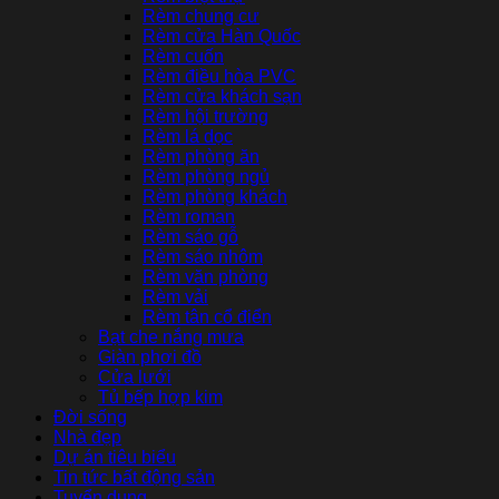
Rèm chung cư
Rèm cửa Hàn Quốc
Rèm cuốn
Rèm điều hòa PVC
Rèm cửa khách sạn
Rèm hội trường
Rèm lá dọc
Rèm phòng ăn
Rèm phòng ngủ
Rèm phòng khách
Rèm roman
Rèm sáo gỗ
Rèm sáo nhôm
Rèm văn phòng
Rèm vải
Rèm tân cổ điển
Bạt che nắng mưa
Giàn phơi đồ
Cửa lưới
Tủ bếp hợp kim
Đời sống
Nhà đẹp
Dự án tiêu biểu
Tin tức bất động sản
Tuyển dụng