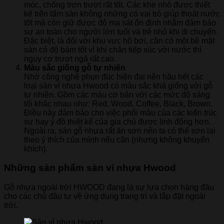
móc, chống trơn trượt rất tốt. Các khe nhỏ được thiết
kế trên tấm sàn không những có vai trò giúp thoát nước
tốt mà còn giữ được độ ma sát ổn định nhằm đảm bảo
sự an toàn cho người lớn tuổi và trẻ nhỏ khi di chuyển.
Đặc biệt, là đối với khu vực hồ bơi, cần có một bề mặt
sàn có độ bám tốt vì khi chân tiếp xúc với nước thì
nguy cơ trượt ngã rất cao.
Màu sắc giống gỗ tự nhiên
Nhờ công nghệ phun đúc hiện đại nên hầu hết các
loại sàn vỉ nhựa Hwood có màu sắc khá giống với gỗ
tự nhiên. Gồm các màu cơ bản với các mức độ sáng
tối khác nhau như: Red, Wood, Coffee, Black, Brown.
Điều này đảm bảo cho việc phối màu của các kiến trúc
sư hay ý đồ thiết kế của gia chủ được linh động hơn.
Ngoài ra, sàn gỗ nhựa rất ăn sơn nên ta có thể sơn lại
theo ý thích của mình nếu cần (nhưng không khuyến
khích).
Những sản phẩm sàn vỉ nhựa Hwood
Gỗ nhựa ngoài trời HWOOD đang là sự lựa chọn hàng đầu
cho các chủ đầu tư về ứng dụng trang trí và lắp đặt ngoài
trời.