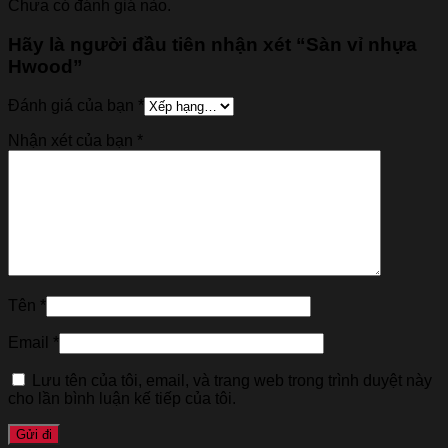
Chưa có đánh giá nào.
Hãy là người đầu tiên nhận xét “Sàn vỉ nhựa
Hwood”
Đánh giá của bạn
*
Nhận xét của bạn
*
Tên
*
Email
*
Lưu tên của tôi, email, và trang web trong trình duyệt này
cho lần bình luận kế tiếp của tôi.