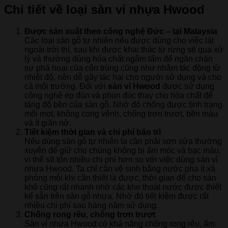
Chi tiết về loại sàn vỉ nhựa Hwood
Được sản xuất theo công nghệ Đức – tại Malaysia
Các loại sàn gỗ tự nhiên nếu được dùng cho việc lát
ngoài trời thì, sau khi được khai thác từ rừng sẽ qua xử
lý và thường dùng hóa chất ngâm tẩm để ngăn chặn
sự phá hoại của côn trùng cũng như nhằm tác động từ
nhiệt độ, nên dễ gây tác hại cho người sử dụng và cho
cả môi trường. Đối với
sàn vỉ Hwood
được sử dụng
công nghệ ép đùn và phun đúc thay cho hóa chất để
tăng độ bền của sàn gỗ. Nhờ đó chống được tình trạng
mối mọt, không cong vênh, chống trơn trượt, bền màu
và ít giãn nở.
Tiết kiệm thời gian và chi phí bảo trì
Nếu dùng sàn gỗ tự nhiên ta cần phải sơn sửa thường
xuyên để giữ cho chúng không bị ẩm móc và bạc màu,
vì thế sẽ tốn nhiều chi phí hơn so với việc dùng sàn vỉ
nhựa Hwood. Ta chỉ cần vệ sinh bằng nước pha ít xà
phòng mỗi khi cần thiết là được, thời gian để cho sàn
khô cũng rất nhanh nhờ các khe thoát nước được thiết
kế sẵn trên sàn gỗ nhựa. Nhờ đó tiết kiệm được rất
nhiều chi phí sau hàng năm sử dụng.
Chống rong rêu, chống trơn trượt
Sàn vỉ nhựa Hwood có khả năng chống rong rêu, ẩm