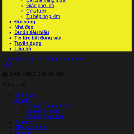
Bạt che nắng mưa
Giàn phơi đồ
Cửa lưới
Tủ bếp hợp kim
Đời sống
Nhà đẹp
Dự án tiêu biểu
Tin tức bất động sản
Tuyển dụng
Liên hệ
Trang chủ
/
Sàn gỗ
/
Sàn gỗ ngoài trời
Lọc
DANH MỤC SẢN PHẨM
Menu
≡
╳
Gỗ me tây
Sàn gỗ
Sàn gỗ công nghiệp
Sàn gỗ tự nhiên
Sàn gỗ ngoài trời
Sàn nhựa
Giấy dán tường
Rèm cửa