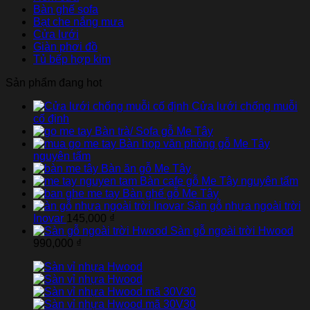
Bàn ghế sofa
Bạt che nắng mưa
Cửa lưới
Giàn phơi đồ
Tủ bếp hợp kim
Sản phẩm đang hot
Cửa lưới chống muỗi
cố định
Bàn trà/ Sofa gỗ Me Tây
Bàn họp văn phòng gỗ Me Tây
nguyên tấm
Bàn ăn gỗ Me Tây
Bàn cafe gỗ Me Tây nguyên tấm
Bàn ghế gỗ Me Tây
Sàn gỗ nhựa ngoài trời
Inovar
145,000
₫
Sàn gỗ ngoài trời Hwood
990,000
₫