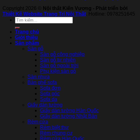
Copyright 2026 ©
Nội thất Kiến Vương - Phát triển bởi
Thiết Kế Website Trang Trí Nội Thất
. Hotline: 0978251645
Tìm
kiếm:
Trang chủ
Giới thiệu
Sản phẩm
Sàn gỗ
Sàn gỗ công nghiệp
Sàn gỗ tự nhiên
Sàn gỗ ngoài trời
Phụ kiện sàn gỗ
Sàn nhựa
Bàn ghế sofa
Sofa đơn
Sofa góc
Sofa da
Giấy dán tường
Giấy dán tường Hàn Quốc
Giấy dán tường Nhật Bản
Rèm cửa
Rèm biệt thự
Rèm chung cư
Rèm cửa Hàn Quốc