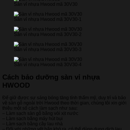
Sàn vỉ nhựa Hwood mã 30V30
Sàn vỉ nhựa Hwood mã 30V30-1
Sàn vỉ nhựa Hwood mã 30V30-2
Sàn vỉ nhựa Hwood mã 30V30-3
Sàn vỉ nhựa Hwood mã 30V30-4
Cách bảo dưỡng sàn vỉ nhựa
HWOOD
Để giữ được sự sáng bóng tăng tính thẩm mỹ, duy trì và bảo
vệ sàn gỗ ngoài trời Hwood theo thời gian, chúng tôi xin giới
thiệu một số cách làm sạch như sau:
– Làm sạch sàn gỗ bằng vòi xịt nước
– Làm sạch bằng máy hút bụi
– Làm sạch bằng cây lau nhà
– Đối với những vết bẩn khó ra, có thể dùng dung dịch lau