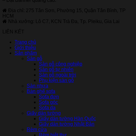
– Đặt Banner quảng cáo.
Địa chỉ: 275 Tân Sơn, Phường 15, Quận Tân Bình, TP
HCM
Nhà xưởng: Lô C7, KCN Trà Đa, Tp. Pleiku, Gia Lai
LIÊN KẾT
Trang chủ
Giới thiệu
Sản phẩm
Sàn gỗ
Sàn gỗ công nghiệp
Sàn gỗ tự nhiên
Sàn gỗ ngoài trời
Phụ kiện sàn gỗ
Sàn nhựa
Bàn ghế sofa
Sofa đơn
Sofa góc
Sofa da
Giấy dán tường
Giấy dán tường Hàn Quốc
Giấy dán tường Nhật Bản
Rèm cửa
Rèm biệt thự