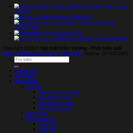
Cửa lưới chống muỗi
cố định
Bàn trà/ Sofa gỗ Me Tây
Bàn họp văn phòng gỗ Me Tây
nguyên tấm
Bàn ăn gỗ Me Tây
Bàn cafe gỗ Me Tây nguyên tấm
Copyright 2026 ©
Nội thất Kiến Vương - Phát triển bởi
Thiết Kế Website Trang Trí Nội Thất
. Hotline: 0978251645
Tìm
kiếm:
Trang chủ
Giới thiệu
Sản phẩm
Sàn gỗ
Sàn gỗ công nghiệp
Sàn gỗ tự nhiên
Sàn gỗ ngoài trời
Phụ kiện sàn gỗ
Sàn nhựa
Bàn ghế sofa
Sofa đơn
Sofa góc