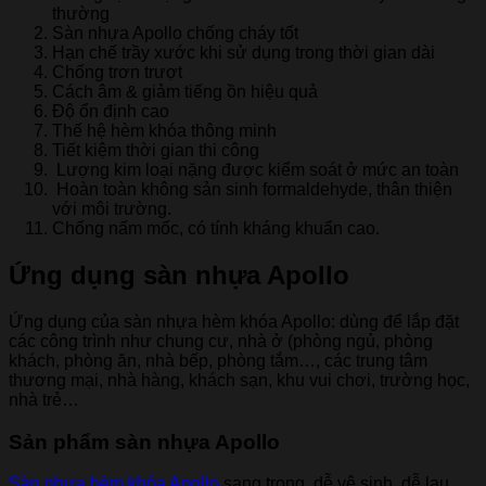
thường
Sàn nhựa Apollo chống cháy tốt
Hạn chế trầy xước khi sử dụng trong thời gian dài
Chống trơn trượt
Cách âm & giảm tiếng ồn hiệu quả
Độ ổn định cao
Thế hệ hèm khóa thông minh
Tiết kiệm thời gian thi công
Lượng kim loại nặng được kiểm soát ở mức an toàn
Hoàn toàn không sản sinh formaldehyde, thân thiện
với môi trường.
Chống nấm mốc, có tính kháng khuẩn cao.
Ứng dụng sàn nhựa Apollo
Ứng dụng của sàn nhựa hèm khóa Apollo: dùng để lắp đặt
các công trình như chung cư, nhà ở (phòng ngủ, phòng
khách, phòng ăn, nhà bếp, phòng tắm…, các trung tâm
thương mại, nhà hàng, khách sạn, khu vui chơi, trường học,
nhà trẻ…
Sản phẩm sàn nhựa Apollo
Sàn nhựa hèm khóa Apollo
sang trọng, dễ vệ sinh, dễ lau