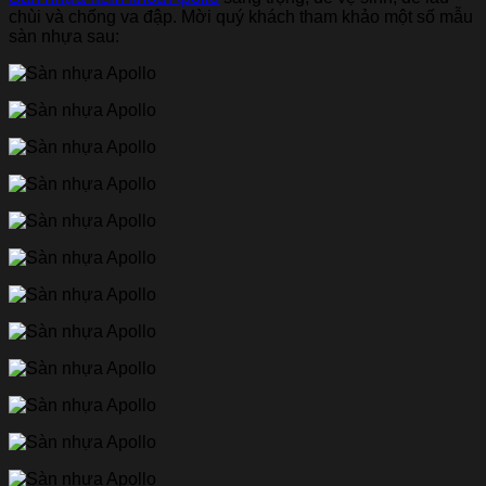
chùi và chống va đập. Mời quý khách tham khảo một số mẫu
sàn nhựa sau: