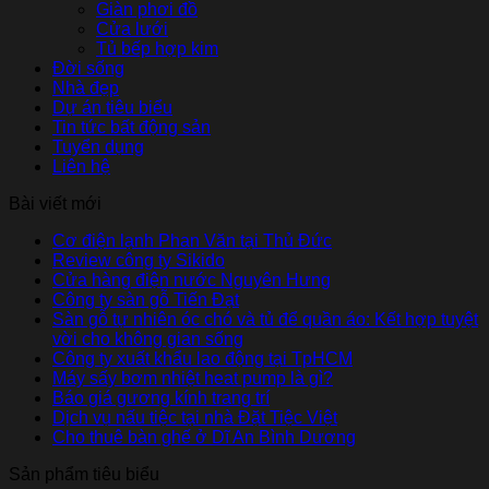
Giàn phơi đồ
Cửa lưới
Tủ bếp hợp kim
Đời sống
Nhà đẹp
Dự án tiêu biểu
Tin tức bất động sản
Tuyển dụng
Liên hệ
Bài viết mới
Cơ điện lạnh Phan Văn tại Thủ Đức
Review công ty Sikido
Cửa hàng điện nước Nguyên Hưng
Công ty sàn gỗ Tiến Đạt
Sàn gỗ tự nhiên óc chó và tủ để quần áo: Kết hợp tuyệt
vời cho không gian sống
Công ty xuất khẩu lao động tại TpHCM
Máy sấy bơm nhiệt heat pump là gì?
Báo giá gương kính trang trí
Dịch vụ nấu tiệc tại nhà Đặt Tiệc Việt
Cho thuê bàn ghế ở Dĩ An Bình Dương
Sản phẩm tiêu biểu