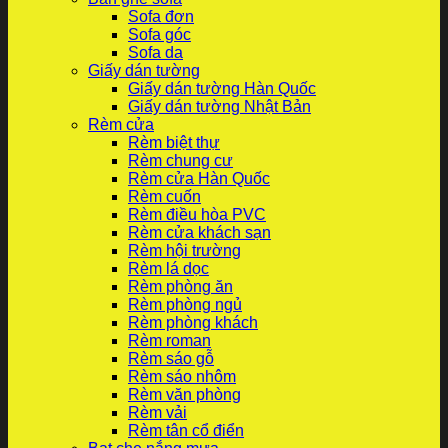
Sofa đơn
Sofa góc
Sofa da
Giấy dán tường
Giấy dán tường Hàn Quốc
Giấy dán tường Nhật Bản
Rèm cửa
Rèm biệt thự
Rèm chung cư
Rèm cửa Hàn Quốc
Rèm cuốn
Rèm điều hòa PVC
Rèm cửa khách sạn
Rèm hội trường
Rèm lá dọc
Rèm phòng ăn
Rèm phòng ngủ
Rèm phòng khách
Rèm roman
Rèm sáo gỗ
Rèm sáo nhôm
Rèm văn phòng
Rèm vải
Rèm tân cổ điển