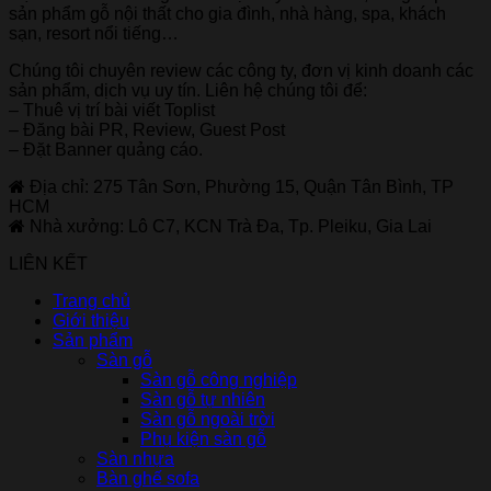
sản phẩm gỗ nội thất cho gia đình, nhà hàng, spa, khách
sạn, resort nổi tiếng…
Chúng tôi chuyên review các công ty, đơn vị kinh doanh các
sản phẩm, dịch vụ uy tín. Liên hệ chúng tôi để:
– Thuê vị trí bài viết Toplist
– Đăng bài PR, Review, Guest Post
– Đặt Banner quảng cáo.
Địa chỉ: 275 Tân Sơn, Phường 15, Quận Tân Bình, TP
HCM
Nhà xưởng: Lô C7, KCN Trà Đa, Tp. Pleiku, Gia Lai
LIÊN KẾT
Trang chủ
Giới thiệu
Sản phẩm
Sàn gỗ
Sàn gỗ công nghiệp
Sàn gỗ tự nhiên
Sàn gỗ ngoài trời
Phụ kiện sàn gỗ
Sàn nhựa
Bàn ghế sofa