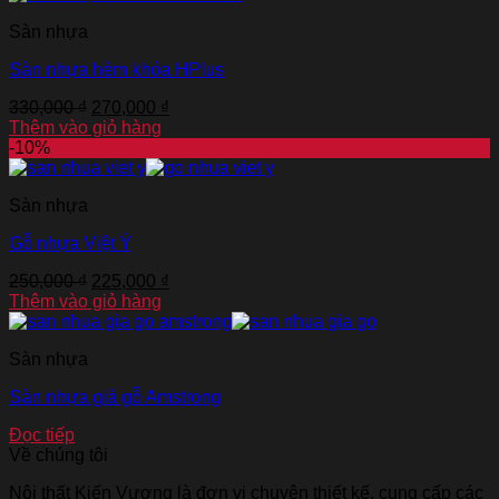
Sàn nhựa
Sàn nhựa hèm khóa HPlus
330,000
₫
270,000
₫
Thêm vào giỏ hàng
-10%
Sàn nhựa
Gỗ nhựa Việt Ý
250,000
₫
225,000
₫
Thêm vào giỏ hàng
Sàn nhựa
Sàn nhựa giả gỗ Amstrong
Đọc tiếp
Về chúng tôi
Nội thất Kiến Vương là đơn vị chuyên thiết kế, cung cấp các