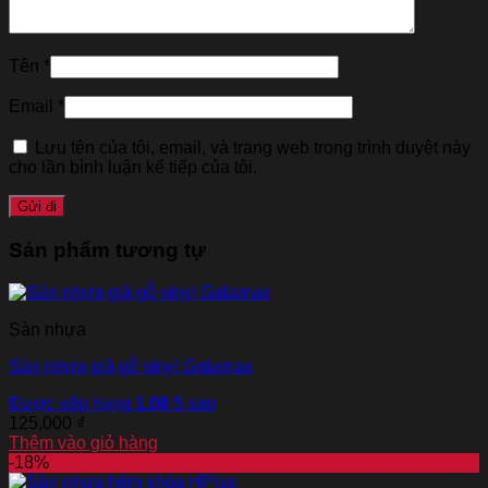
Tên
*
Email
*
Lưu tên của tôi, email, và trang web trong trình duyệt này
cho lần bình luận kế tiếp của tôi.
Sản phẩm tương tự
Sàn nhựa
Sàn nhựa giả gỗ vinyl Galamax
Được xếp hạng
1.00
5 sao
125,000
₫
Thêm vào giỏ hàng
-18%