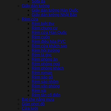
Sofa da
Giấy dán tường
Giấy dán tường Hàn Quốc
Giấy dán tường Nhật Bản
Rèm cửa
Rèm biệt thự
Rèm chung cư
Rèm cửa Hàn Quốc
Rèm cuốn
Rèm điều hòa PVC
Rèm cửa khách sạn
Rèm hội trường
Rèm lá dọc
Rèm phòng ăn
Rèm phòng ngủ
Rèm phòng khách
Rèm roman
Rèm sáo gỗ
Rèm sáo nhôm
Rèm văn phòng
Rèm vải
Rèm tân cổ điển
Bạt che nắng mưa
Giàn phơi đồ
Cửa lưới