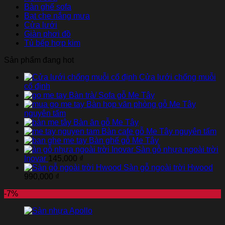
Bàn ghế sofa
Bạt che nắng mưa
Cửa lưới
Giàn phơi đồ
Tủ bếp hợp kim
Sản phẩm đang hot
Cửa lưới chống muỗi
cố định
Bàn trà/ Sofa gỗ Me Tây
Bàn họp văn phòng gỗ Me Tây
nguyên tấm
Bàn ăn gỗ Me Tây
Bàn cafe gỗ Me Tây nguyên tấm
Bàn ghế gỗ Me Tây
Sàn gỗ nhựa ngoài trời
Inovar
145,000
₫
Sàn gỗ ngoài trời Hwood
990,000
₫
-7%