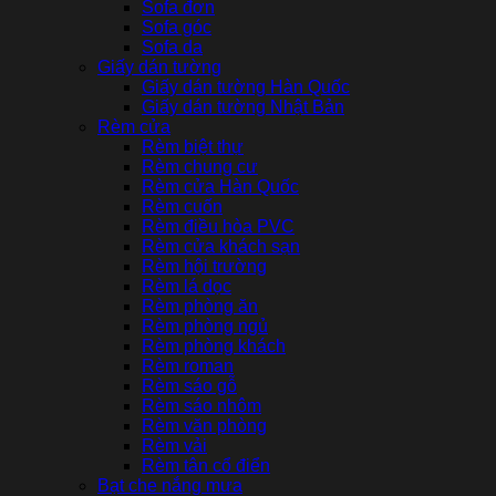
Sofa đơn
Sofa góc
Sofa da
Giấy dán tường
Giấy dán tường Hàn Quốc
Giấy dán tường Nhật Bản
Rèm cửa
Rèm biệt thự
Rèm chung cư
Rèm cửa Hàn Quốc
Rèm cuốn
Rèm điều hòa PVC
Rèm cửa khách sạn
Rèm hội trường
Rèm lá dọc
Rèm phòng ăn
Rèm phòng ngủ
Rèm phòng khách
Rèm roman
Rèm sáo gỗ
Rèm sáo nhôm
Rèm văn phòng
Rèm vải
Rèm tân cổ điển
Bạt che nắng mưa