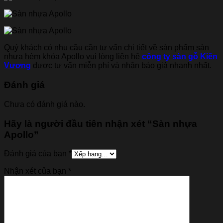
Quý khách có nhu cầu cần tư vấn chi tiết về sản phẩm sàn
nhựa hèm khóa Apollo vui lòng liên hệ
công ty sàn gỗ Kiến
Vương
được tư vấn miễn phí và nhận báo giá nhanh nhất.
Đánh giá
Chưa có đánh giá nào.
Hãy là người đầu tiên nhận xét “Sàn nhựa
Apollo”
Đánh giá của bạn
*
Nhận xét của bạn
*