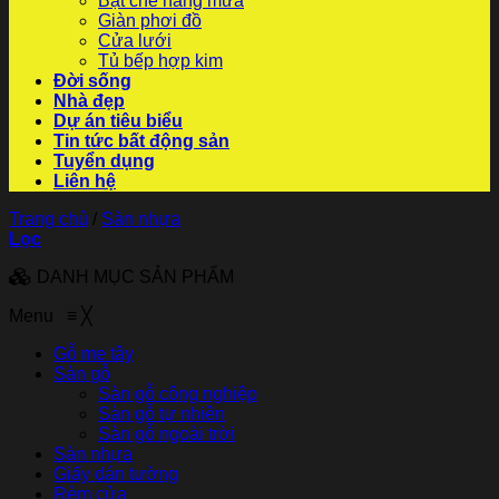
Bạt che nắng mưa
Giàn phơi đồ
Cửa lưới
Tủ bếp hợp kim
Đời sống
Nhà đẹp
Dự án tiêu biểu
Tin tức bất động sản
Tuyển dụng
Liên hệ
Trang chủ
/
Sàn nhựa
Lọc
DANH MỤC SẢN PHẨM
Menu
≡
╳
Gỗ me tây
Sàn gỗ
Sàn gỗ công nghiệp
Sàn gỗ tự nhiên
Sàn gỗ ngoài trời
Sàn nhựa
Giấy dán tường
Rèm cửa